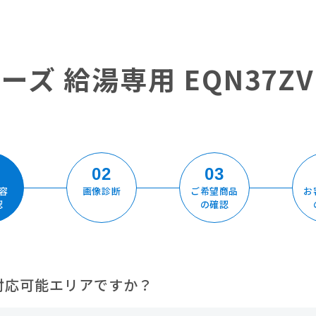
ーズ 給湯専用 EQN37
02
03
容
画像診断
ご希望商品
お
認
の確認
対応可能エリアですか？