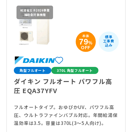
給湯省エネ2026事業
補助金対象機種
本体
標準
79
工事費
%
込み
OFF
角型フルオート
370L 角型フルオート
ダイキン フルオート パワフル高
圧 EQA37YFV
フルオートタイプ。おゆぴかUV、パワフル高
圧、ウルトラファインバブル対応。年間給湯保
温効率は3.5。容量は370L(3〜5人向け)。