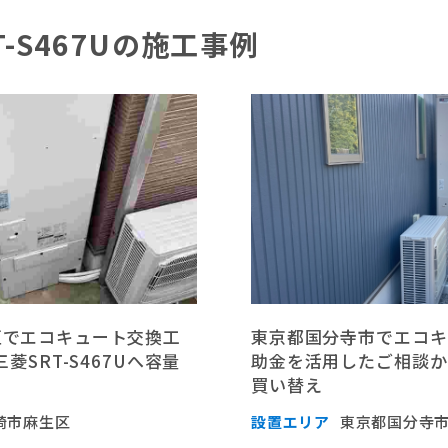
T-S467Uの施工事例
区でエコキュート交換工
東京都国分寺市でエコキ
菱SRT-S467Uへ容量
助金を活用したご相談から
買い替え
崎市麻生区
設置エリア
東京都国分寺