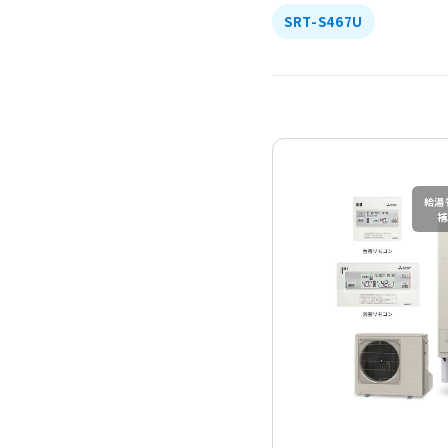
SRT-S467U
給湯
補