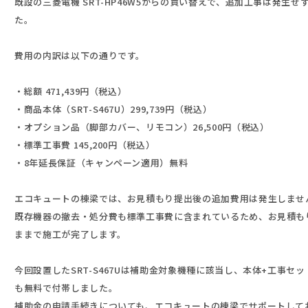
既設の三菱電機 SRT-HP46W5からの買い替えで、追加工事は発生
た。
費用の内訳は以下の通りです。
・総額 471,439円（税込）
・商品本体（SRT-S467U）299,739円（税込）
・オプション品（脚部カバー、リモコン）26,500円（税込）
・標準工事費 145,200円（税込）
・8年延長保証（キャンペーン適用）無料
エコキュートの棟梁では、お見積もり提出後の追加費用は発生しませ
既存機器の撤去・処分費も標準工事費に含まれているため、お見積も
ままで施工が完了します。
今回設置したSRT-S467Uは補助金対象機種に該当し、本体+工事セ
も無料で付帯しました。
補助金の申請手続きについても、エコキュートの棟梁でサポートして