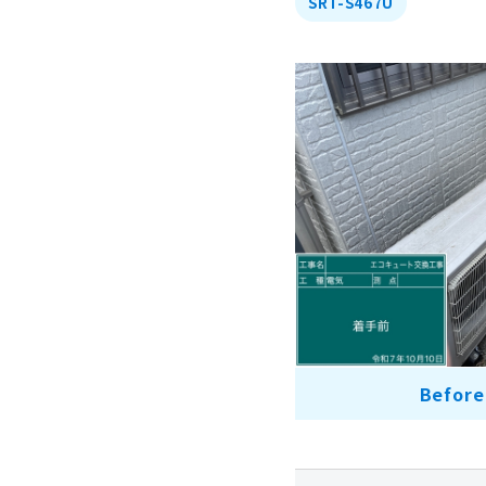
SRT-S467U
Befo