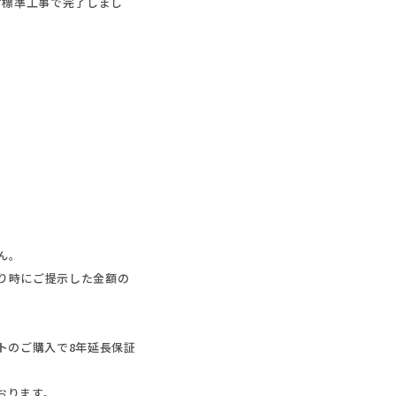
せず標準工事で完了しまし
ん。
り時にご提示した金額の
ットのご購入で8年延長保証
おります。