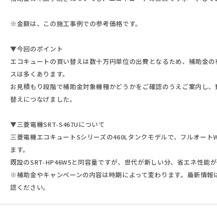
※金額は、この施工事例での参考価格です。
▼今回のポイント
エコキュートの買い替えは数十万円単位の出費となるため、補助金の
スは多くあります。
お見積もり段階で補助金対象機種かどうかをご確認のうえご案内し、
替えにつなげました。
▼三菱電機SRT-S467Uについて
三菱電機エコキュートSシリーズの460Lタンクモデルで、フルオート
ます。
既設のSRT-HP46W5と同容量ですが、世代が新しい分、省エネ性能
※補助金やキャンペーンの内容は時期によって変わります。最新情報
認ください。