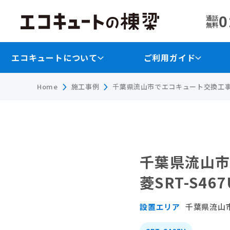
0
通話
無料
エコキュートについて
ご利用ガイド
Home
施工事例
千葉県流山市でエコキュート交換工事｜
千葉県流山
菱SRT-S4
設置エリア
千葉県流山