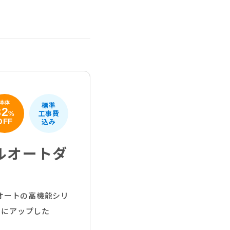
本体
標準
82
工事費
%
込み
OFF
ルオートダ
オートの高機能シリ
らにアップした