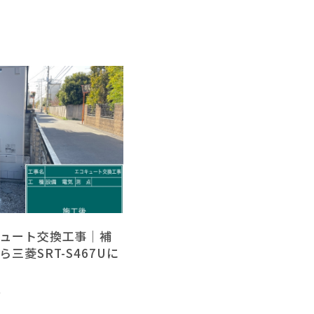
ュート交換工事｜補
三菱SRT-S467Uに
市