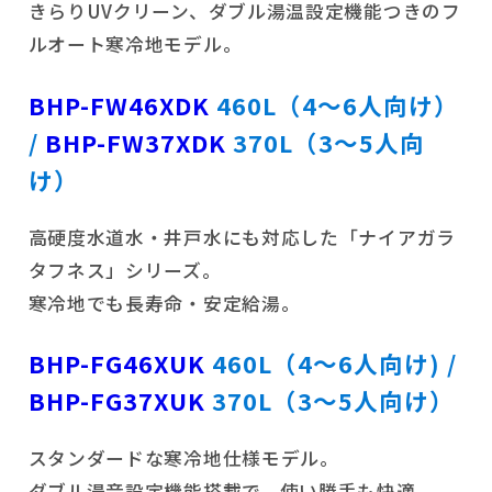
きらりUVクリーン、ダブル湯温設定機能つきのフ
ルオート寒冷地モデル。
BHP-FW46XDK
460L（4〜6人向け）
/
BHP-FW37XDK
370L（3〜5人向
け）
高硬度水道水・井戸水にも対応した「ナイアガラ
タフネス」シリーズ。
寒冷地でも長寿命・安定給湯。
BHP-FG46XUK
460L（4〜6人向け) /
BHP-FG37XUK
370L（3〜5人向け）
スタンダードな寒冷地仕様モデル。
ダブル湯音設定機能搭載で、使い勝手も快適。