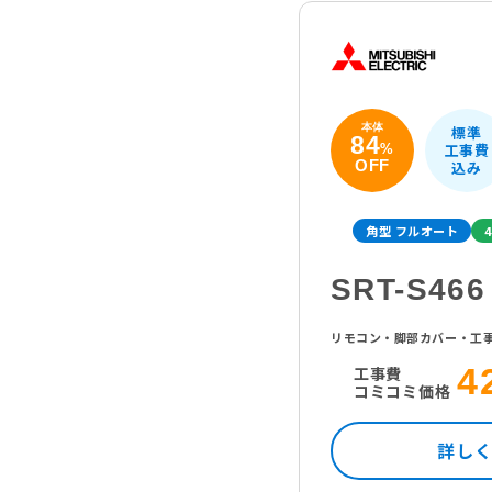
本体
標準
84
工事費
%
OFF
込み
角型 フルオート
4
SRT-S466
リモコン・脚部カバー・工
4
工事費
コミコミ価格
詳し