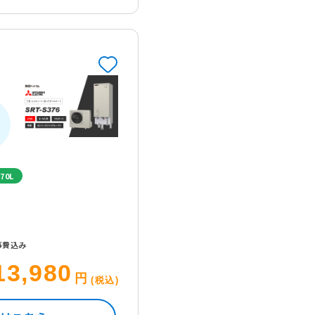
70L
事費込み
13,980
円
(税込)