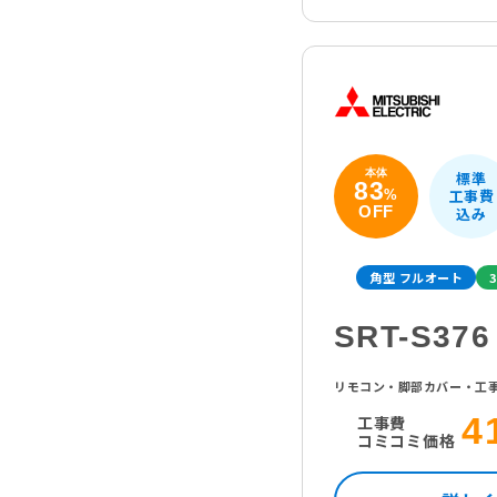
本体
標準
83
工事費
%
OFF
込み
角型 フルオート
3
SRT-S376
リモコン・脚部カバー・工
4
工事費
コミコミ価格