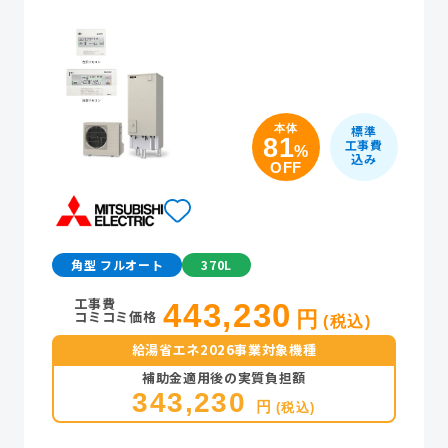
本体
標準
81
工事費
%
込み
OFF
角型 フルオート
370L
工事費
443,230
コミコミ価格
円
(税込)
給湯省エネ2026事業対象機種
補助金適用後の実質負担額
343,230
円
(税込)