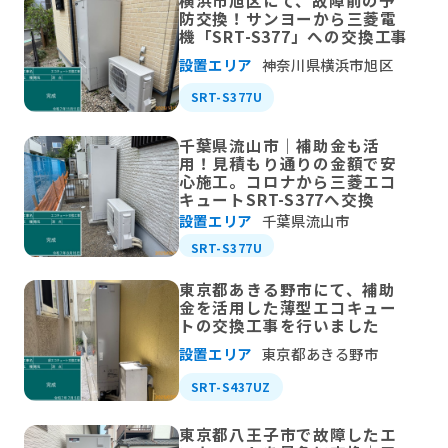
防交換！サンヨーから三菱電
機「SRT-S377」への交換工事
設置エリア
神奈川県横浜市旭区
SRT-S377U
千葉県流山市｜補助金も活
用！見積もり通りの金額で安
心施工。コロナから三菱エコ
キュートSRT-S377へ交換
設置エリア
千葉県流山市
SRT-S377U
東京都あきる野市にて、補助
金を活用した薄型エコキュー
トの交換工事を行いました
設置エリア
東京都あきる野市
SRT-S437UZ
東京都八王子市で故障したエ