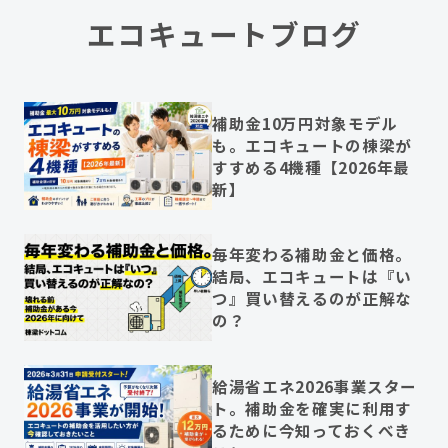
エコキュートブログ
補助金10万円対象モデル
も。エコキュートの棟梁が
すすめる4機種【2026年最
新】
毎年変わる補助金と価格。
結局、エコキュートは『い
つ』買い替えるのが正解な
の？
給湯省エネ2026事業スター
ト。補助金を確実に利用す
るために今知っておくべき