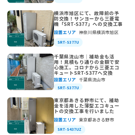
横浜市旭区にて、故障前の予
防交換！サンヨーから三菱電
機「SRT-S377」への交換工事
設置エリア
神奈川県横浜市旭区
SRT-S377U
千葉県流山市｜補助金も活
用！見積もり通りの金額で安
心施工。コロナから三菱エコ
キュートSRT-S377へ交換
設置エリア
千葉県流山市
SRT-S377U
東京都あきる野市にて、補助
金を活用した薄型エコキュー
トの交換工事を行いました
設置エリア
東京都あきる野市
SRT-S437UZ