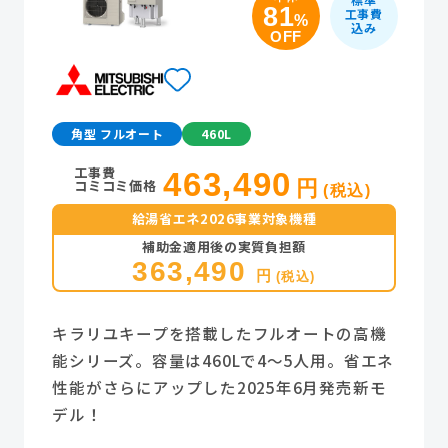
81
工事費
%
込み
OFF
角型 フルオート
460L
工事費
463,490
コミコミ価格
円
(税込)
給湯省エネ2026事業対象機種
補助金適用後の実質負担額
363,490
円
(税込)
キラリユキープを搭載したフルオートの高機
能シリーズ。容量は460Lで4～5人用。省エネ
性能がさらにアップした2025年6月発売新モ
デル！