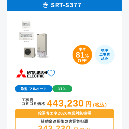
き SRT-S377
本体
標準
81
工事費
%
込み
OFF
角型 フルオート
370L
工事費
443,230
コミコミ価格
円
(税込)
給湯省エネ2026事業対象機種
補助金適用後の実質負担額
343,230