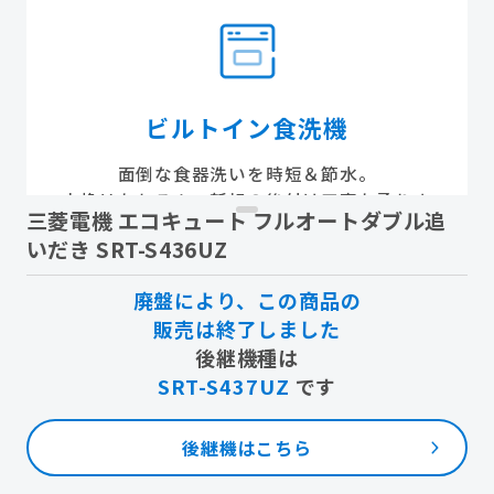
ビルトイン食洗機
面倒な食器洗いを時短＆節水。
交換はもちろん、新規の後付け工事も承りま
三菱電機 エコキュート フルオートダブル追
す。
いだき SRT-S436UZ
廃盤により、この商品の
販売は終了しました
後継機種は
SRT-S437UZ
です
エアコン
後継機はこちら