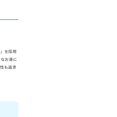
ク」を採用
イなお湯に
ネ性も追求