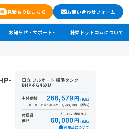
お問い合わせフォーム
見積もりはこちら
無料
お知らせ・サポート
棟梁ドットコムについて
P-
日立 フルオート 標準タンク
BHP-FG46XU
266,579
本体価格
円
(税込)
メーカー希望小売価格
1,289,200 円(税込)
リモコン、脚部カバー
付属品
60,000
価格
円
(税込)
付属品について