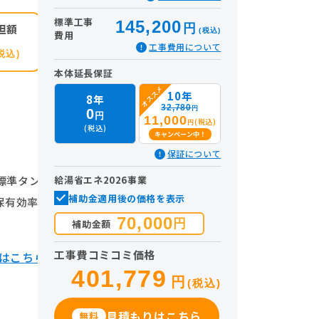
標準工事
145,200
担額
円
(税込)
費用
工事費用について
税込)
本体延長保証
オススメ
10年
8年
32,780
円
0
円
11,000
(税込)
円
(税込)
キャンペーン中！
保証について
標準タン
給湯省エネ2026事業
補助金適用後の価格を表示
湯保有効率は
70,000
円
補助金額
工事費コミコミ価格
Uはこちら
401,779
円
(税込)
見積もりはこちら
無料