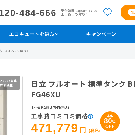
120-484-666
受付時間 10:00〜17:00
土日祝日も対応！
エコキュートを選ぶ
キャンペーン
BHP-FG46XU
ネ2026事業
日立 フルオート 標準タンク BH
金対象機種
FG46XU
本体価格
266,579円(税込)
工事費コミコミ価格
本体
80
%
471,779
OFF
円
(税込)