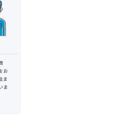
商
をお
住ま
いま