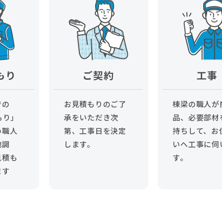
もり
ご契約
工事
での
お見積もりのご了
棟梁の職人が
もり」
承をいただき次
品、必要部材
の職人
第、工事日を決定
持ちして、お
地調
します。
いへ工事に伺
見積も
す。
ます