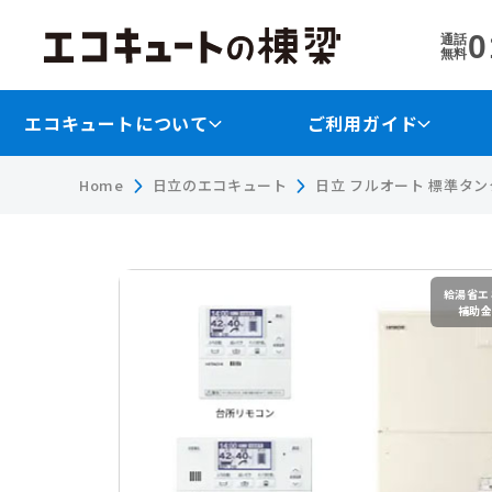
0
通話
無料
エコキュートについて
ご利用ガイド
Home
日立のエコキュート
日立 フルオート 標準タンク 
給湯省エ
補助