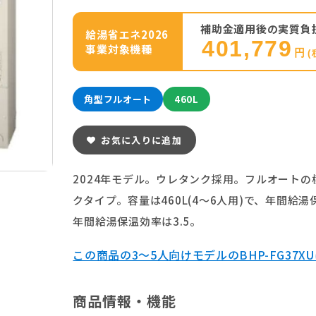
補助金適用後の実質負
給湯省エネ2026
401,779
事業対象機種
円
(
角型フルオート
460L
お気に入りに追加
2024年モデル。ウレタンク採用。フルオートの
クタイプ。容量は460L(4～6人用)で、年間給
年間給湯保温効率は3.5。
この商品の3～5人向けモデルのBHP-FG37X
商品情報・機能