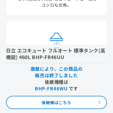
コンロも交換。
日立 エコキュート フルオート 標準タンク(高
レンジフード
機能) 460L BHP-FR46UU
「もう、ギトギト油汚れとは戦いません」
廃盤により、この商品の
フィルターレスなど、掃除が驚くほどラクな最
販売は終了しました
新機種へ。
後継機種は
BHP-FR46WU
です
後継機はこちら