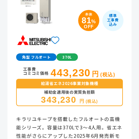
本体
標準
81
工事費
%
込み
OFF
角型 フルオート
370L
工事費
443,230
コミコミ価格
円
(税込)
給湯省エネ2026事業対象機種
補助金適用後の実質負担額
343,230
円
(税込)
キラリユキープを搭載したフルオートの高機
能シリーズ。容量は370Lで3～4人用。省エネ
性能がさらにアップした2025年6月発売新モ