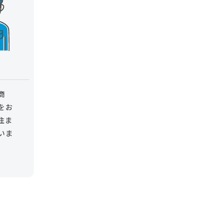
商
をお
住ま
いま