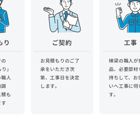
もり
ご契約
工事
での
お見積もりのご了
棟梁の職人が
もり」
承をいただき次
品、必要部材
の職人
第、工事日を決定
持ちして、お
地調
します。
いへ工事に伺
見積も
す。
ます