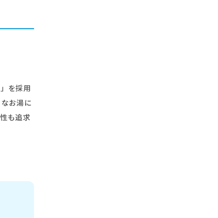
ク」を採用
イなお湯に
ネ性も追求