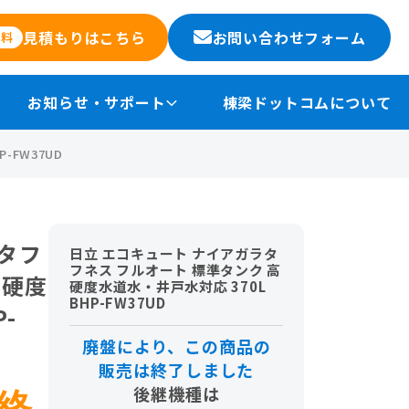
お問い合わせフォーム
見積もりはこちら
無料
お知らせ・サポート
棟梁ドットコムについて
-FW37UD
タフ
日立 エコキュート ナイアガラタ
フネス フルオート 標準タンク 高
高硬度
硬度水道水・井戸水対応 370L
BHP-FW37UD
-
廃盤により、この商品の
販売は終了しました
後継機種は
終