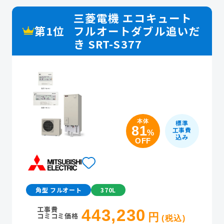
三菱電機 エコキュート
第1位
フルオートダブル追いだ
き SRT-S377
本体
標準
81
工事費
%
込み
OFF
角型 フルオート
370L
工事費
443,230
コミコミ価格
円
(税込)