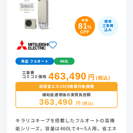
本体
標準
81
工事費
%
込み
OFF
角型 フルオート
460L
工事費
463,490
コミコミ価格
円
(税込)
給湯省エネ2026事業対象機種
補助金適用後の実質負担額
363,490
円
(税込)
キラリユキープを搭載したフルオートの高機
能シリーズ。容量は460Lで4～5人用。省エネ