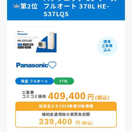
第2位
フルオート 370L HE-
S37LQS
標準
工事費
込み
角型 フルオート
370L
工事費
409,400
コミコミ価格
円
(税込)
給湯省エネ2026事業対象機種
補助金適用後の実質負担額
339,400
円
(税込)