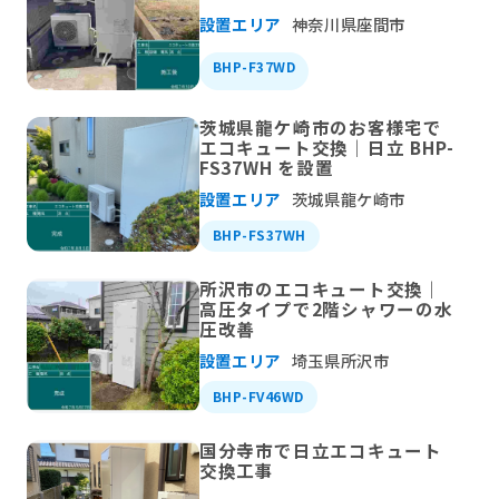
設置エリア
神奈川県座間市
BHP-F37WD
茨城県龍ケ崎市のお客様宅で
エコキュート交換｜日立 BHP-
FS37WH を設置
設置エリア
茨城県龍ケ崎市
BHP-FS37WH
所沢市のエコキュート交換｜
高圧タイプで2階シャワーの水
圧改善
設置エリア
埼玉県所沢市
BHP-FV46WD
国分寺市で日立エコキュート
交換工事