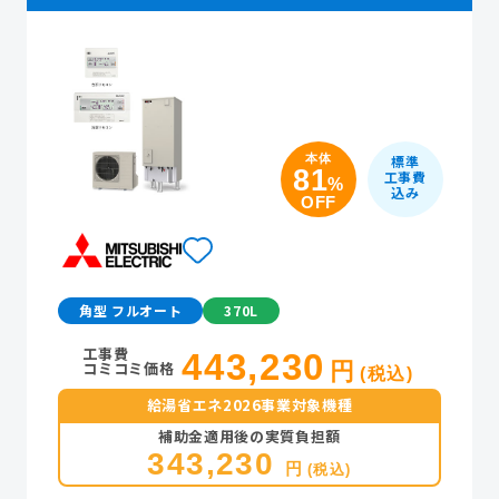
本体
標準
81
工事費
%
込み
OFF
角型 フルオート
370L
工事費
443,230
コミコミ価格
円
(税込)
給湯省エネ2026事業対象機種
補助金適用後の実質負担額
343,230
円
(税込)