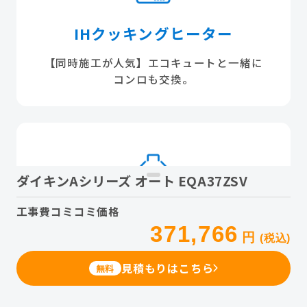
IHクッキングヒーター
【同時施工が人気】エコキュートと一緒に
コンロも交換。
ダイキンAシリーズ オート EQA37ZSV
工事費コミコミ価格
レンジフード
371,766
円
(税込)
「もう、ギトギト油汚れとは戦いません」
フィルターレスなど、掃除が驚くほどラクな最
見積もりはこちら
無料
新機種へ。