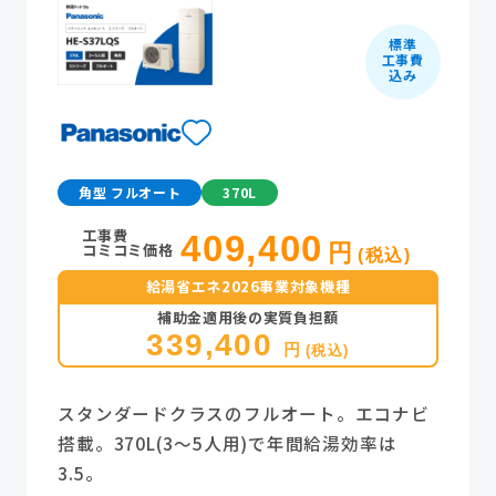
標準
工事費
込み
角型 フルオート
370L
工事費
409,400
コミコミ価格
円
(税込)
給湯省エネ2026事業対象機種
補助金適用後の実質負担額
339,400
円
(税込)
スタンダードクラスのフルオート。エコナビ
搭載。370L(3～5人用)で年間給湯効率は
3.5。