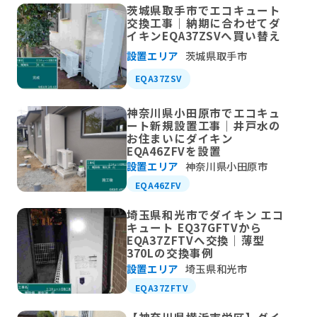
茨城県取手市でエコキュート
交換工事｜納期に合わせてダ
イキンEQA37ZSVへ買い替え
設置エリア
茨城県取手市
EQA37ZSV
神奈川県小田原市でエコキュ
ート新規設置工事｜井戸水の
お住まいにダイキン
EQA46ZFVを設置
設置エリア
神奈川県小田原市
EQA46ZFV
埼玉県和光市でダイキン エコ
キュート EQ37GFTVから
EQA37ZFTVへ交換｜薄型
370Lの交換事例
設置エリア
埼玉県和光市
EQA37ZFTV