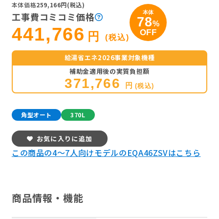
本体価格
259,166円(税込)
本体
工事費コミコミ価格
78
%
441,766
OFF
円
(税込)
給湯省エネ2026事業対象機種
補助金適用後の実質負担額
371,766
円
(税込)
角型オート
370L
お気に入りに追加
この商品の4～7人向けモデルのEQA46ZSVはこちら
商品情報・機能