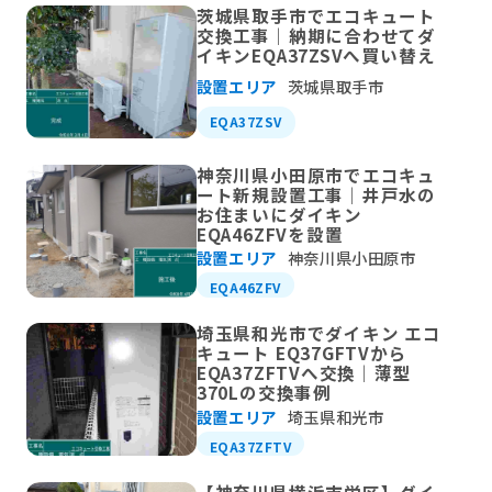
茨城県取手市でエコキュート
交換工事｜納期に合わせてダ
イキンEQA37ZSVへ買い替え
設置エリア
茨城県取手市
EQA37ZSV
神奈川県小田原市でエコキュ
ート新規設置工事｜井戸水の
お住まいにダイキン
EQA46ZFVを設置
設置エリア
神奈川県小田原市
EQA46ZFV
埼玉県和光市でダイキン エコ
キュート EQ37GFTVから
EQA37ZFTVへ交換｜薄型
370Lの交換事例
設置エリア
埼玉県和光市
EQA37ZFTV