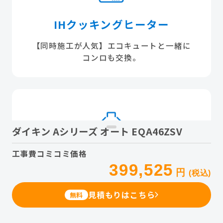
IHクッキングヒーター
【同時施工が人気】エコキュートと一緒に
コンロも交換。
ダイキン Aシリーズ オート EQA46ZSV
工事費コミコミ価格
レンジフード
399,525
円
(税込)
「もう、ギトギト油汚れとは戦いません」
フィルターレスなど、掃除が驚くほどラクな最
見積もりはこちら
無料
新機種へ。