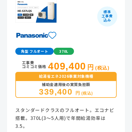
標準
工事費
込み
角型 フルオート
370L
工事費
409,400
コミコミ価格
円
(税込)
給湯省エネ2026事業対象機種
補助金適用後の実質負担額
339,400
円
(税込)
スタンダードクラスのフルオート。エコナビ
搭載。370L(3～5人用)で年間給湯効率は
3.5。