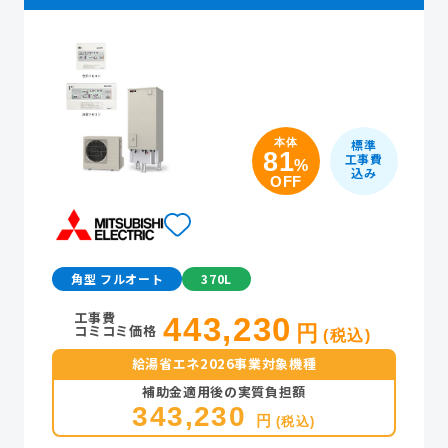
本体
標準
81
工事費
%
込み
OFF
角型 フルオート
370L
工事費
443,230
コミコミ価格
円
(税込)
給湯省エネ2026事業対象機種
補助金適用後の実質負担額
343,230
円
(税込)