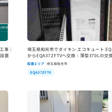
工事｜
埼玉県和光市でダイキン エコキュート EQ3
を設置
からEQA37ZFTVへ交換｜薄型370Lの交
設置エリア
埼玉県和光市
EQA37ZFTV