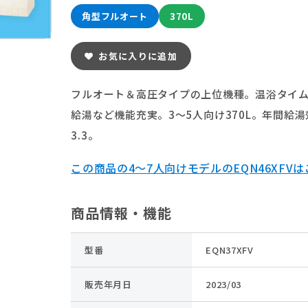
角型フルオート
370L
お気に入りに追加
フルオート＆高圧タイプの上位機種。温浴タイ
給湯など機能充実。3〜5人向け370L。年間給
3.3。
この商品の4～7人向けモデルのEQN46XFV
商品情報・機能
型番
EQN37XFV
販売年月日
2023/03