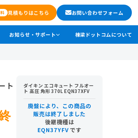
お問い合わせフォーム
見積もりはこちら
無料
お知らせ・サポート
棟梁ドットコムについて
ート
ダイキン エコキュート フルオー
ト 高圧 角形 370L EQN37XFV
廃盤により、この商品の
終
販売は終了しました
後継機種は
EQN37YFV
です