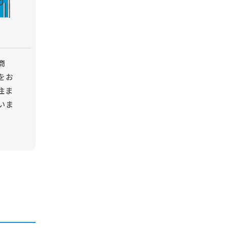
商
をお
住ま
いま