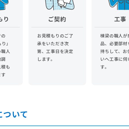
もり
ご契約
工事
での
お見積もりのご了
棟梁の職人が
もり」
承をいただき次
品、必要部材
の職人
第、工事日を決定
持ちして、お
地調
します。
いへ工事に伺
見積も
す。
ます
について