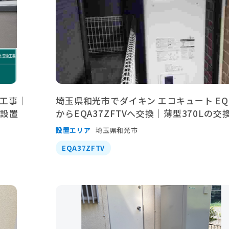
工事｜
埼玉県和光市でダイキン エコキュート EQ3
を設置
からEQA37ZFTVへ交換｜薄型370Lの交
設置エリア
埼玉県和光市
EQA37ZFTV