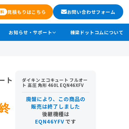
お問い合わせフォーム
見積もりはこちら
無料
お知らせ・サポート
棟梁ドットコムについて
ート
ダイキン エコキュート フルオー
ト 高圧 角形 460L EQN46XFV
廃盤により、この商品の
終
販売は終了しました
後継機種は
EQN46YFV
です