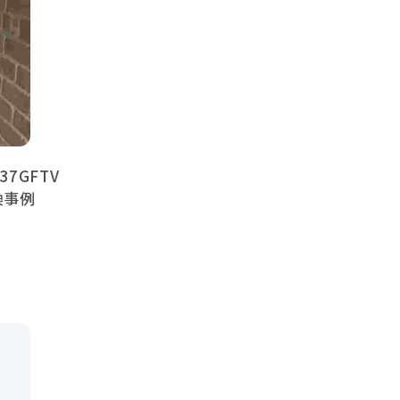
7GFTV
換事例