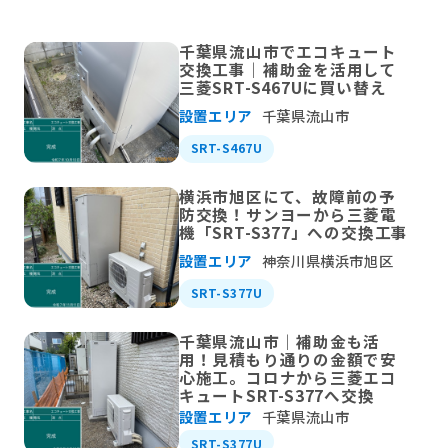
千葉県流山市でエコキュート
交換工事｜補助金を活用して
三菱SRT-S467Uに買い替え
設置エリア
千葉県流山市
SRT-S467U
横浜市旭区にて、故障前の予
防交換！サンヨーから三菱電
機「SRT-S377」への交換工事
設置エリア
神奈川県横浜市旭区
SRT-S377U
千葉県流山市｜補助金も活
用！見積もり通りの金額で安
心施工。コロナから三菱エコ
キュートSRT-S377へ交換
設置エリア
千葉県流山市
SRT-S377U