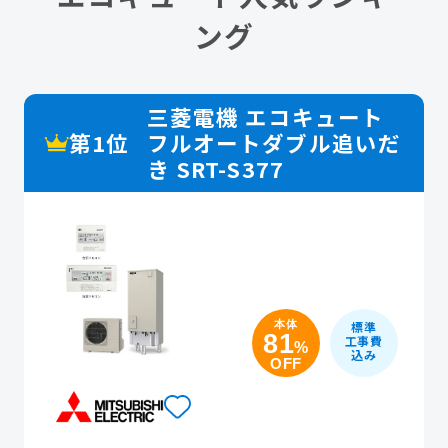
ング
三菱電機 エコキュート
第1位
フルオートダブル追いだ
き SRT-S377
本体
標準
81
工事費
%
込み
OFF