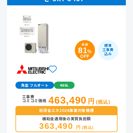
本体
標準
81
工事費
%
込み
OFF
角型 フルオート
460L
工事費
463,490
コミコミ価格
円
(税込)
給湯省エネ2026事業対象機種
補助金適用後の実質負担額
363,490
円
(税込)