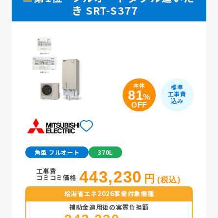
き SRT-S377
本体
標準
81
工事費
%
込み
OFF
角型 フルオート
370L
工事費
443,230
コミコミ価格
円
(税込)
給湯省エネ2026事業対象機種
補助金適用後の実質負担額