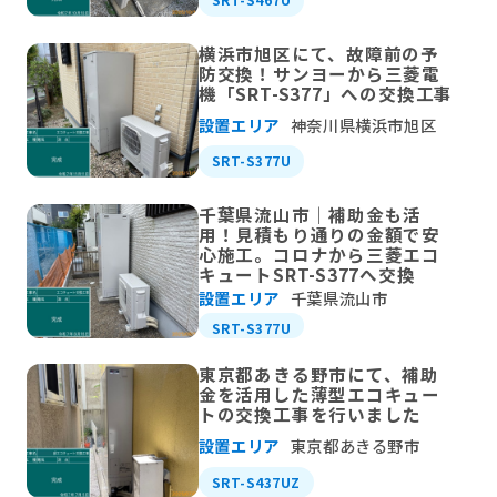
横浜市旭区にて、故障前の予
防交換！サンヨーから三菱電
機「SRT-S377」への交換工事
設置エリア
神奈川県横浜市旭区
SRT-S377U
千葉県流山市｜補助金も活
用！見積もり通りの金額で安
心施工。コロナから三菱エコ
キュートSRT-S377へ交換
設置エリア
千葉県流山市
SRT-S377U
東京都あきる野市にて、補助
金を活用した薄型エコキュー
トの交換工事を行いました
設置エリア
東京都あきる野市
SRT-S437UZ