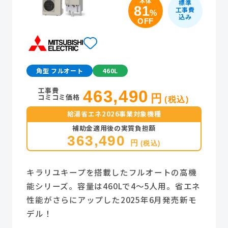
本体
標準
81
工事費
%
込み
OFF
角型 フルオート
460L
工事費
463,490
コミコミ価格
円
(税込)
給湯省エネ2026事業対象機種
補助金適用後の実質負担額
363,490
円
(税込)
キラリユキープを搭載したフルオートの高機
能シリーズ。容量は460Lで4～5人用。省エネ
性能がさらにアップした2025年6月発売新モ
デル！